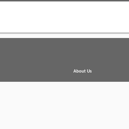
About Us