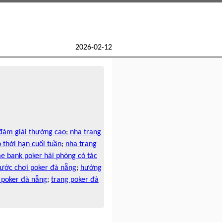
2026-02-12
 đảm giải thưởng cao
;
nha trang
 thời hạn cuối tuần
;
nha trang
me bank poker hải phòng có tác
ước chơi poker đà nẵng
;
hướng
 poker đà nẵng
;
trang poker đà