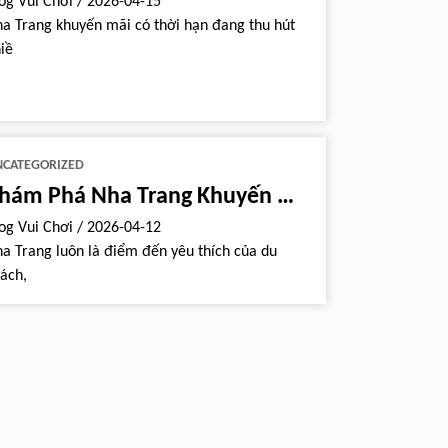
og Vui Chơi
/
2026-04-15
a Trang khuyến mãi có thời hạn đang thu hút
iề
NCATEGORIZED
Khám Phá Nha Trang Khuyến Mãi Có Thời Hạn Cuối Tuần Đặc Biệt
og Vui Chơi
/
2026-04-12
a Trang luôn là điểm đến yêu thích của du
ách,