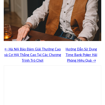
← Hà Nội Bảo Đảm Giải Thưởng Cao
Hướng Dẫn Sử Dụng
và Cơ Hội Thắng Cao Tại Các Chương
Time Bank Poker Hải
Trình Trò Chơi
Phòng Hiệu Quả →