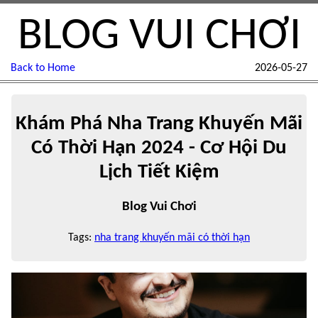
BLOG VUI CHƠI
Back to Home
2026-05-27
Khám Phá Nha Trang Khuyến Mãi
Có Thời Hạn 2024 - Cơ Hội Du
Lịch Tiết Kiệm
Blog Vui Chơi
Tags:
nha trang khuyến mãi có thời hạn