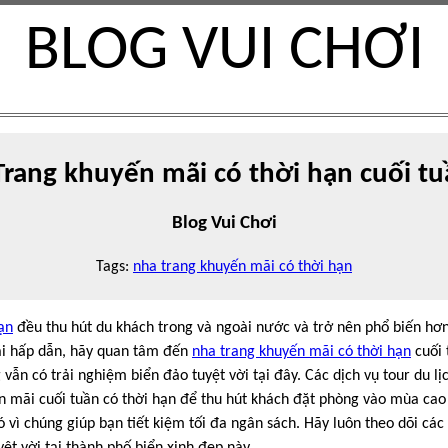
BLOG VUI CHƠI
rang khuyến mãi có thời hạn cuối tu
Blog Vui Chơi
Tags:
nha trang khuyến mãi có thời hạn
ạn
đều thu hút du khách trong và ngoài nước và trở nên phổ biến hơn
i hấp dẫn, hãy quan tâm đến
nha trang khuyến mãi có thời hạn
cuối 
 vẫn có trải nghiệm biển đảo tuyệt vời tại đây. Các dịch vụ tour du l
n mãi cuối tuần có thời hạn để thu hút khách đặt phòng vào mùa cao
ó vì chúng giúp bạn tiết kiệm tối đa ngân sách. Hãy luôn theo dõi cá
ệt vời tại thành phố biển xinh đẹp này.