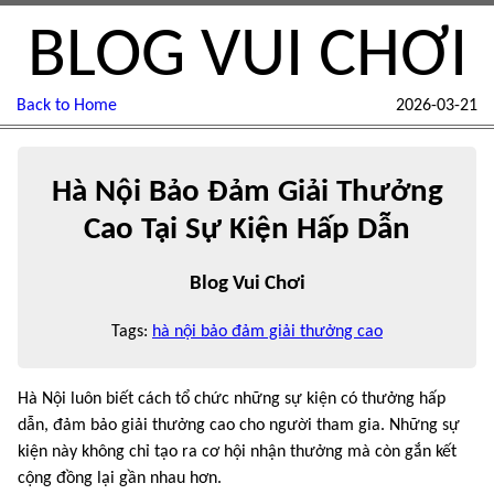
BLOG VUI CHƠI
Back to Home
2026-03-21
Hà Nội Bảo Đảm Giải Thưởng
Cao Tại Sự Kiện Hấp Dẫn
Blog Vui Chơi
Tags:
hà nội bảo đảm giải thưởng cao
Hà Nội luôn biết cách tổ chức những sự kiện có thưởng hấp
dẫn, đảm bảo giải thưởng cao cho người tham gia. Những sự
kiện này không chỉ tạo ra cơ hội nhận thưởng mà còn gắn kết
cộng đồng lại gần nhau hơn.