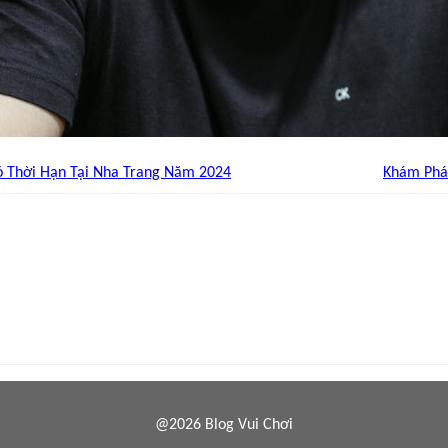
 Thời Hạn Tại Nha Trang Năm 2024
Khám Phá
@2026 Blog Vui Chơi