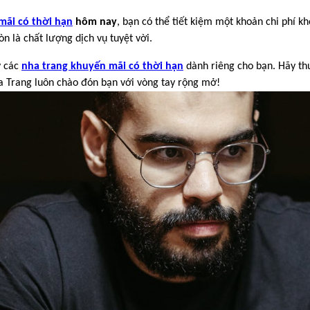
mãi có thời hạn
hôm nay
, bạn có thể tiết kiệm một khoản chi phí k
òn là chất lượng dịch vụ tuyệt vời.
y các
nha trang khuyến mãi có thời hạn
dành riêng cho bạn. Hãy th
a Trang luôn chào đón bạn với vòng tay rộng mở!