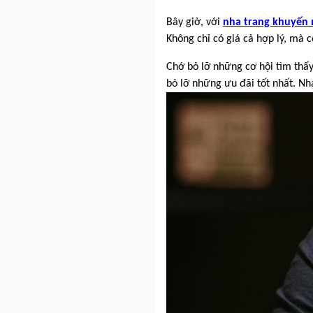
Bây giờ, với
nha trang khuyến 
Không chỉ có giá cả hợp lý, mà c
Chớ bỏ lỡ những cơ hội tìm thấ
bỏ lỡ những ưu đãi tốt nhất. Nh