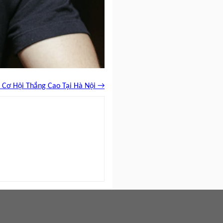
 Cơ Hội Thắng Cao Tại Hà Nội →