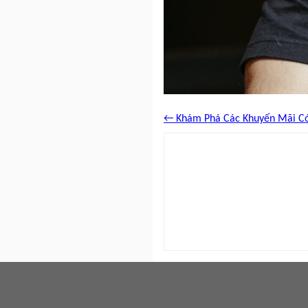
← Khám Phá Các Khuyến Mãi Có