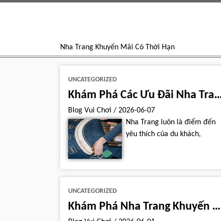
Nha Trang Khuyến Mãi Có Thời Hạn
UNCATEGORIZED
Khám Phá Các Ưu Đãi Nha Trang Khuyến Mãi Có Thời 
Blog Vui Chơi
/
2026-06-07
Nha Trang luôn là điểm đến
yêu thích của du khách,
UNCATEGORIZED
Khám Phá Nha Trang Khuyến Mãi Có Thời Hạn Hôm Nay