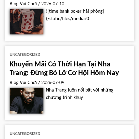
Blog Vui Chơi
/
2026-07-10
![time bank poker hải phòng]
(/static/files/media/0
UNCATEGORIZED
Khuyến Mãi Có Thời Hạn Tại Nha
Trang: Đừng Bỏ Lỡ Cơ Hội Hôm Nay
Blog Vui Chơi
/
2026-07-09
Nha Trang luôn nổi bật với những
chương trình khuy
UNCATEGORIZED